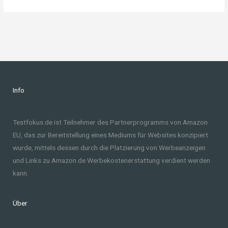
Info
Testfokus.de ist Teilnehmer des Partnerprogramms von Amazon
EU, das zur Bereitstellung eines Mediums für Websites konzipiert
wurde, mittels dessen durch die Platzierung von Werbeanzeigen
und Links zu Amazon.de Werbekostenerstattung verdient werden
kann.
Über