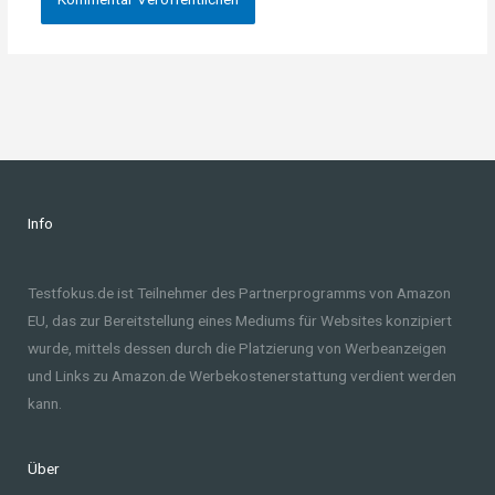
Info
Testfokus.de ist Teilnehmer des Partnerprogramms von Amazon
EU, das zur Bereitstellung eines Mediums für Websites konzipiert
wurde, mittels dessen durch die Platzierung von Werbeanzeigen
und Links zu Amazon.de Werbekostenerstattung verdient werden
kann.
Über