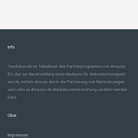
Info
Testfokus.de ist Teilnehmer des Partnerprogramms von Amazon
EU, das zur Bereitstellung eines Mediums für Websites konzipiert
wurde, mittels dessen durch die Platzierung von Werbeanzeigen
und Links zu Amazon.de Werbekostenerstattung verdient werden
kann.
Über
Impressum