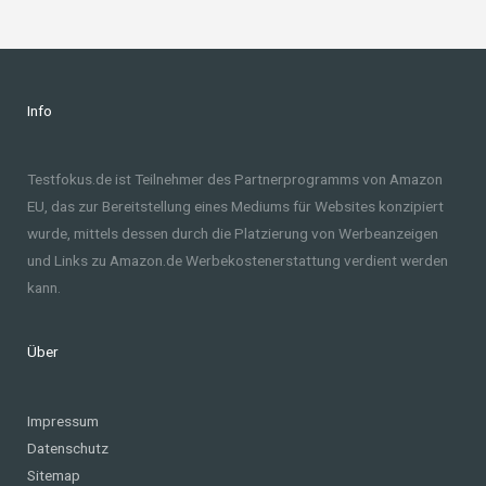
Info
Testfokus.de ist Teilnehmer des Partnerprogramms von Amazon
EU, das zur Bereitstellung eines Mediums für Websites konzipiert
wurde, mittels dessen durch die Platzierung von Werbeanzeigen
und Links zu Amazon.de Werbekostenerstattung verdient werden
kann.
Über
Impressum
Datenschutz
Sitemap