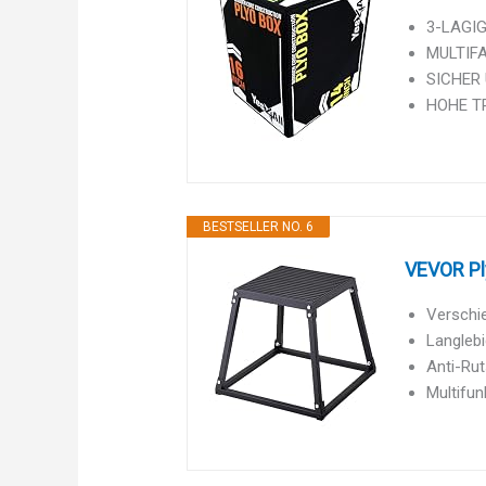
3-LAGIG
MULTIFA
SICHER 
HOHE TRA
BESTSELLER NO. 6
VEVOR Pl
Verschie
Langlebi
Anti-Rut
Multifun