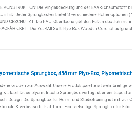
E KONSTRUKTION: Die Vinylabdeckung und der EVA-Schaumstoff bilde
CETED: Jeder Sprungkasten bietet 3 verschiedene Höhenoptionen (40,
UND GESCHÜTZT: Die PVC-Oberfläche gibt den Füßen deutlich mehr Ha
GFÄHIGKEIT: Die Yes4All Soft Plyo Box Wooden Core ist aufgrund ihr
yometrische Sprungbox, 458 mm Plyo-Box, Plyometrische
dene Größen zur Auswahl: Unsere Produktpalette ist sehr breit gefäc
g & stabil: Diese plyometrische Sprungbox verfügt über ein trapezför
sch-Design: Die Sprungbox für Heim- und Studiotraining ist mit vier 
ktionale & verbesserte Plattform: Eine vielseitige Sprungbox für Fitne