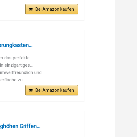
Bei Amazon kaufen
rungkasten...
m das perfekte...
 einzigartiges...
umweltfreundlich und...
rfläche zu...
Bei Amazon kaufen
höhen Griffen...