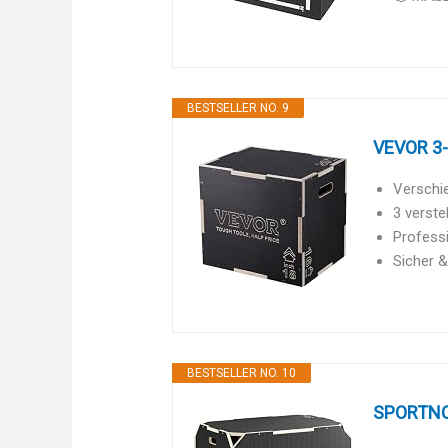
BESTSELLER NO. 9
VEVOR 3-
Verschie
3 verste
Professi
Sicher &
BESTSELLER NO. 10
SPORTNOW