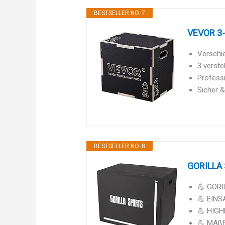
BESTSELLER NO. 7
VEVOR 3-
Verschie
3 verste
Professi
Sicher &
BESTSELLER NO. 8
GORILLA 
💪 GORI
💪 EINSA
💪 HIGHL
💪 MAßE