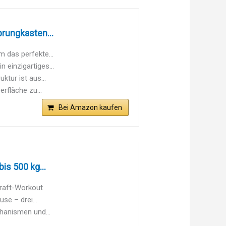
rungkasten...
m das perfekte...
 einzigartiges...
ktur ist aus...
rfläche zu...
Bei Amazon kaufen
s 500 kg...
raft-Workout
e – drei...
hanismen und...