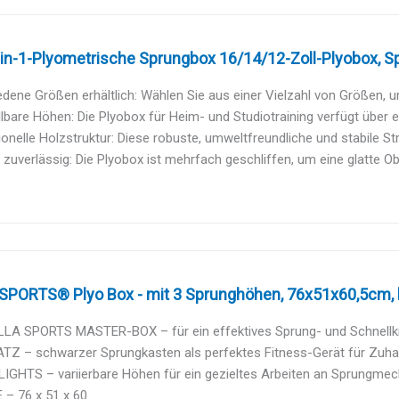
in-1-Plyometrische Sprungbox 16/14/12-Zoll-Plyobox, Sp
dene Größen erhältlich: Wählen Sie aus einer Vielzahl von Größen, u
llbare Höhen: Die Plyobox für Heim- und Studiotraining verfügt über ein
onelle Holzstruktur: Diese robuste, umweltfreundliche und stabile Stru
 zuverlässig: Die Plyobox ist mehrfach geschliffen, um eine glatte Obe
SPORTS® Plyo Box - mit 3 Sprunghöhen, 76x51x60,5cm, bi
LLA SPORTS MASTER-BOX – für ein effektives Sprung- und Schnellk
TZ – schwarzer Sprungkasten als perfektes Fitness-Gerät für Zuhaus
IGHTS – variierbare Höhen für ein gezieltes Arbeiten an Sprungmec
 – 76 x 51 x 60