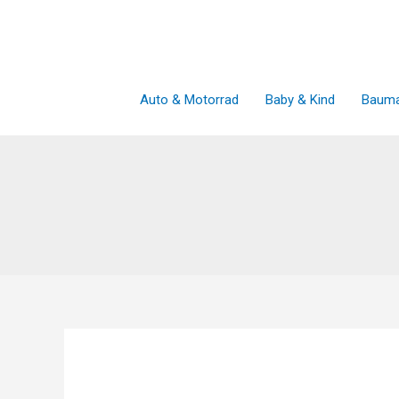
Zum
Inhalt
springen
Auto & Motorrad
Baby & Kind
Bauma