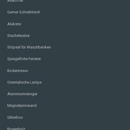
Alukoffer
Gamer Schreibtisch
Alukiste
Stachelwalze
Stöpsel für Waschbecken
Spiegelfolie Fenster
Bodentresor
Orientalische Lampe
Aluminiumreiniger
Magnetpinnwand
Gitterbox
Rosenholz