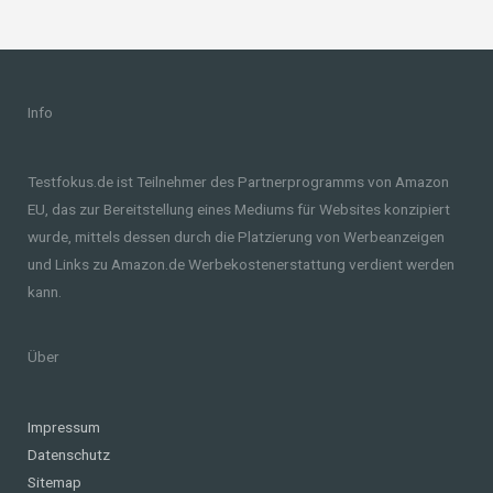
Info
Testfokus.de ist Teilnehmer des Partnerprogramms von Amazon
EU, das zur Bereitstellung eines Mediums für Websites konzipiert
wurde, mittels dessen durch die Platzierung von Werbeanzeigen
und Links zu Amazon.de Werbekostenerstattung verdient werden
kann.
Über
Impressum
Datenschutz
Sitemap