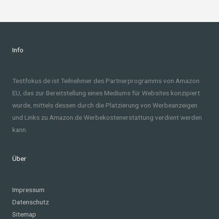
Info
Testfokus.de ist Teilnehmer des Partnerprogramms von Amazon
EU, das zur Bereitstellung eines Mediums für Websites konzipiert
wurde, mittels dessen durch die Platzierung von Werbeanzeigen
und Links zu Amazon.de Werbekostenerstattung verdient werden
kann.
Über
Impressum
Datenschutz
Sitemap