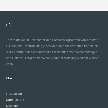
Info
Testfokus.de ist Teilnehmer des Partnerprogramms von Amazon
EU, das zur Bereitstellung eines Mediums für Websites konzipiert
wurde, mittels dessen durch die Platzierung von Werbeanzeigen
und Links zu Amazon.de Werbekostenerstattung verdient werden
kann.
Über
Impressum
Datenschutz
Sitemap