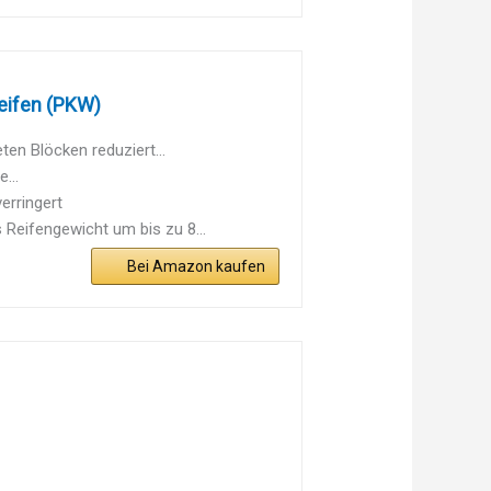
eifen (PKW)
en Blöcken reduziert...
...
erringert
Reifengewicht um bis zu 8...
Bei Amazon kaufen