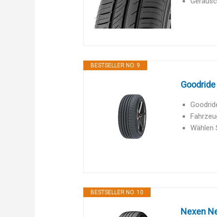
Geräusc
BESTSELLER NO. 9
Goodride
Goodrid
Fahrzeug
Wählen S
BESTSELLER NO. 10
Nexen Ne