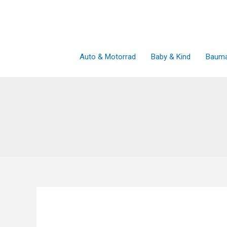
Zum
Inhalt
springen
Auto & Motorrad
Baby & Kind
Bauma