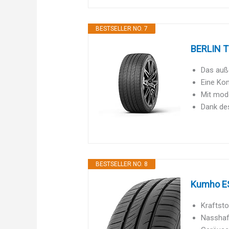
BESTSELLER NO. 7
BERLIN T
Das auße
Eine Kom
Mit mode
Dank des
BESTSELLER NO. 8
Kumho ES
Kraftsto
Nasshaf