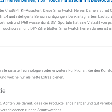
h Herren Damen, 1,39" Touch Fitnessuhr mit Bluetooth An
rter ChatGPT KI-Assistent: Diese Smartwatch Herren Damen ist mit C
h 5.4 und intelligente Benachrichtigungen: Dank integriertem Lautspr
rtmodi und IP68 wasserdicht: S51 Sportuhr hat eine Vielzahl von pra
 Touchscreen und DIY-Zifferblätter: Smartwatch herren damen ist mi
weile smarte Technologien oder erweitere Funktionen, die den Komfor
und welche nur als nette Extras dienen.
ie
 Achten Sie darauf, dass die Produkte lange haltbar und gut verarbei
er verschiedenen runden Smartwatches.