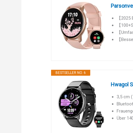
Parsonver
【2025 B
【100+Sp
【Umfass
【Besser
BESTSELLER NO. 6
Hwagol S
3,5 cm (
Bluetoo
Fraueng
Über 14