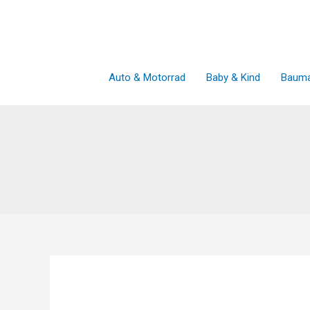
Zum
Inhalt
springen
Auto & Motorrad
Baby & Kind
Bauma