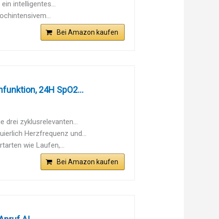
n intelligentes...
ochintensivem...
Bei Amazon kaufen
unktion, 24H SpO2...
drei zyklusrelevanten...
erlich Herzfrequenz und...
arten wie Laufen,...
Bei Amazon kaufen