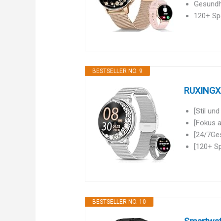
Gesundhe
120+ Sp
BESTSELLER NO. 9
RUXINGX 
[Stil un
[Fokus a
[24/7Ge
[120+ Sp
BESTSELLER NO. 10