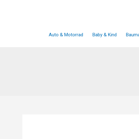
Zum
Inhalt
springen
Auto & Motorrad
Baby & Kind
Bauma