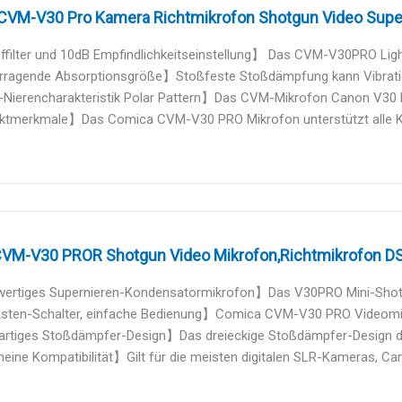
VM-V30 Pro Kamera Richtmikrofon Shotgun Video Supern
ieffilter und 10dB Empfindlichkeitseinstellung】 Das CVM-V30PRO Ligh
ragende Absorptionsgröße】Stoßfeste Stoßdämpfung kann Vibration
Nierencharakteristik Polar Pattern】Das CVM-Mikrofon Canon V30 Pro
tmerkmale】Das Comica CVM-V30 PRO Mikrofon unterstützt alle Ka
VM-V30 PROR Shotgun Video Mikrofon,Richtmikrofon DSL
rtiges Supernieren-Kondensatormikrofon】Das V30PRO Mini-Shotgu
sten-Schalter, einfache Bedienung】Comica CVM-V30 PRO Videomikro
artiges Stoßdämpfer-Design】Das dreieckige Stoßdämpfer-Design de
ine Kompatibilität】Gilt für die meisten digitalen SLR-Kameras, Cam