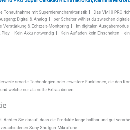
M10 PRO Super Cardioid Richtmikrofon, Kamera Mikrofon
e Tonaufnahme mit Supernierencharakteristik 】 Das VM10 PRO richtm
usgang: Digital & Analog 】 per Schalter wählst du zwischen digital
le Verstärkung & Echtzeit-Monitoring 】 Im digitalen Ausgabemodus k
Play – Kein Akku notwendig 】 Kein Aufladen, kein Einschalten – einf
lerweile smarte Technologien oder erweitere Funktionen, die den Kom
und welche nur als nette Extras dienen.
ie
 Achten Sie darauf, dass die Produkte lange haltbar und gut verarbei
er verschiedenen Sony Shotgun-Mikrofone.