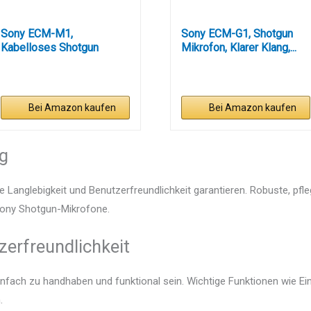
Sony ECM-M1,
Sony ECM-G1, Shotgun
Kabelloses Shotgun
Mikrofon, Klarer Klang,...
Mikrofon, 8...
Bei Amazon kaufen
Bei Amazon kaufen
ng
e Langlebigkeit und Benutzerfreundlichkeit garantieren. Robuste, pfl
 Sony Shotgun-Mikrofone.
zerfreundlichkeit
infach zu handhaben und funktional sein. Wichtige Funktionen wie E
.