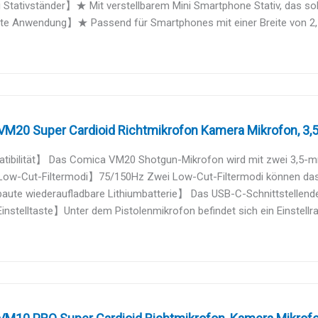
Stativständer】★ Mit verstellbarem Mini Smartphone Stativ, das solid
e Anwendung】★ Passend für Smartphones mit einer Breite von 2,16 Z
M20 Super Cardioid Richtmikrofon Kamera Mikrofon, 3,5
ibilität】 Das Comica VM20 Shotgun-Mikrofon wird mit zwei 3,5-mm-
ow-Cut-Filtermodi】75/150Hz Zwei Low-Cut-Filtermodi können das 
ute wiederaufladbare Lithiumbatterie】 Das USB-C-Schnittstellendes
nstelltaste】Unter dem Pistolenmikrofon befindet sich ein Einstellrad 