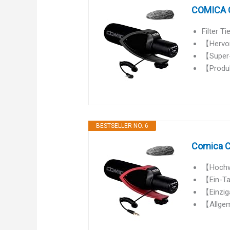
COMICA C
Filter T
【Hervor
【Super-
【Produk
BESTSELLER NO. 6
Comica C
【Hochwe
【Ein-Ta
【Einzig
【Allgeme