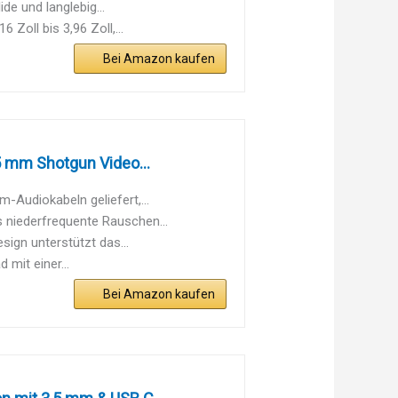
e und langlebig...
oll bis 3,96 Zoll,...
Bei Amazon kaufen
 mm Shotgun Video...
Audiokabeln geliefert,...
niederfrequente Rauschen...
ign unterstützt das...
mit einer...
Bei Amazon kaufen