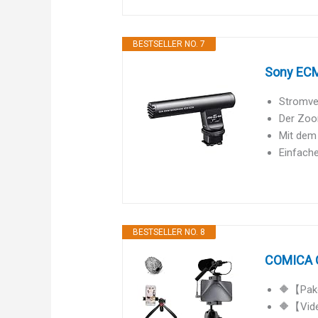
BESTSELLER NO. 7
Sony ECM
Stromve
Der Zoo
Mit dem 
Einfach
BESTSELLER NO. 8
COMICA C
🔶【Paket
🔶【Vide