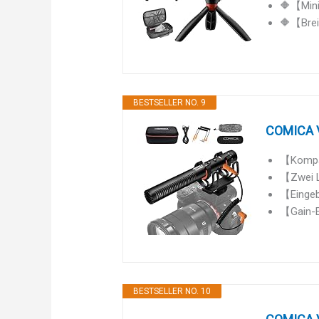
🔶【Mini 
🔶【Breit
BESTSELLER NO. 9
COMICA V
【Kompat
【Zwei L
【Eingeba
【Gain-Ei
BESTSELLER NO. 10