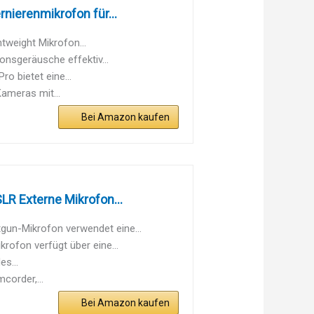
ierenmikrofon für...
tweight Mikrofon...
sgeräusche effektiv...
 bietet eine...
meras mit...
Bei Amazon kaufen
R Externe Mikrofon...
n-Mikrofon verwendet eine...
fon verfügt über eine...
s...
corder,...
Bei Amazon kaufen