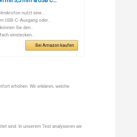
 mit 3,5 mm & USB C...
ikrofon nutzt eine...
em USB-C-Ausgang oder...
önnen Sie den...
ach einstecken...
Bei Amazon kaufen
fort erhöhen. Wir erklären, welche
tet sind. In unserem Test analysieren wir