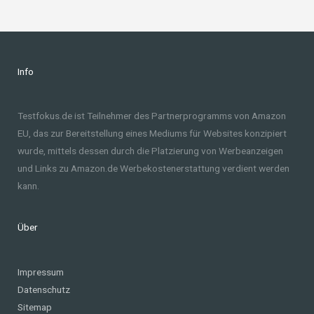
Info
Testfokus.de ist Teilnehmer des Partnerprogramms von Amazon
EU, das zur Bereitstellung eines Mediums für Websites konzipiert
wurde, mittels dessen durch die Platzierung von Werbeanzeigen
und Links zu Amazon.de Werbekostenerstattung verdient werden
kann.
Über
Impressum
Datenschutz
Sitemap