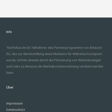
Info
Testfokus.de ist Teilnehmer des Partnerprogramms von Amazon
EU, das zur Bereitstellung eines Mediums für Websites konzipiert
wurde, mittels dessen durch die Platzierung von Werbeanzeigen
und Links zu Amazon.de Werbekostenerstattung verdient werden
kann.
Über
Impressum
Datenschutz