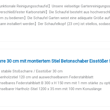
nktionale Reinigungsschaufel】Unsere vielseitige Gartenreinigungssch
rschleißfester Karbonstahl】Die Schaufel besteht aus hochverschle
 zu bedienen】Die Schaufel Garten weist eine adäquate Größe auf un
ann installiert werden】Der Schaufelkopf (23 cm) ist stiellos, sodass
re 30 cm mit montiertem Stiel Betonschaber Eisstößer S
 stabile Stoßscharre / Eisstößer 30 cm
henholzstiel 120 cm und auswechselbarem Federstahlblatt
selbares Federstahlblatt B 300 x H 150 mm mit 1 mm stärke zu opt
selbarer Hartholz-Stiel 1200 x 35 mm mit 100 mm Konuslänge