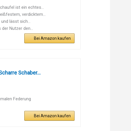
aufel ist ein echtes...
ißfestem, verdicktem...
d lässt sich...
 der Nutzer den...
Bei Amazon kaufen
charre Schaber...
imalen Federung
Bei Amazon kaufen