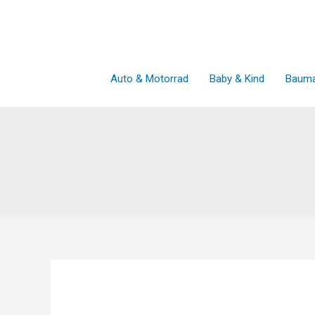
Zum
Inhalt
springen
Auto & Motorrad
Baby & Kind
Bauma