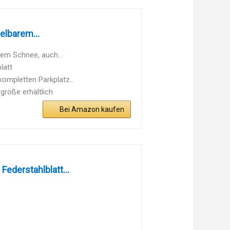
lbarem...
nem Schnee, auch...
latt
ompletten Parkplatz...
röße erhältlich
Bei Amazon kaufen
ederstahlblatt...