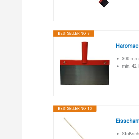
BESTSELLER NO. 9
Haromac 
300 mm
min. 42
BESTSELLER NO. 10
Eisscharr
Stoßsch