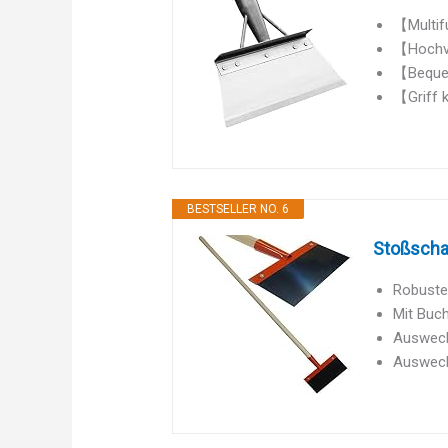
【Multifu
【Hochve
【Bequem
【Griff k
BESTSELLER NO. 6
Stoßschar
Robuste
Mit Buc
Auswech
Auswech