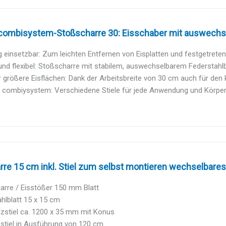
combisystem-Stoßscharre 30: Eisschaber mit auswechse
ig einsetzbar: Zum leichten Entfernen von Eisplatten und festgetrete
nd flexibel: Stoßscharre mit stabilem, auswechselbarem Federstahlb
 größere Eisflächen: Dank der Arbeitsbreite von 30 cm auch für den k
 combiysystem: Verschiedene Stiele für jede Anwendung und Körperg
re 15 cm inkl. Stiel zum selbst montieren wechselbares F
arre / Eisstößer 150 mm Blatt
hlblatt 15 x 15 cm
lzstiel ca. 1200 x 35 mm mit Konus
stiel in Ausführung von 120 cm