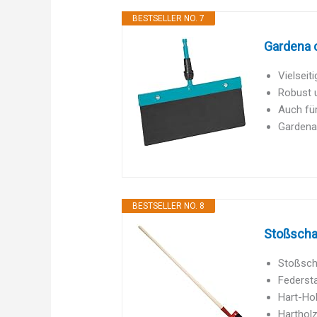
BESTSELLER NO. 7
Gardena 
Vielseit
Robust u
Auch für
Gardena
BESTSELLER NO. 8
Stoßschar
Stoßsch
Federsta
Hart-Ho
Hartholz