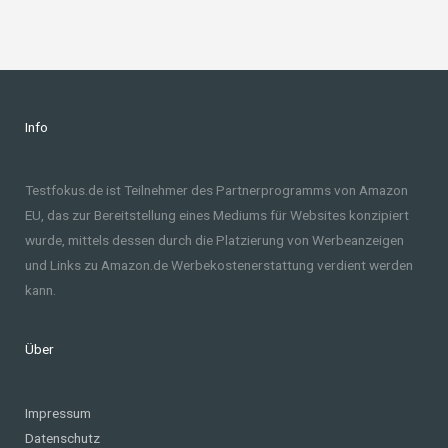
Info
Testfokus.de ist Teilnehmer des Partnerprogramms von Amazon
EU, das zur Bereitstellung eines Mediums für Websites konzipiert
wurde, mittels dessen durch die Platzierung von Werbeanzeigen
und Links zu Amazon.de Werbekostenerstattung verdient werden
kann.
Über
Impressum
Datenschutz