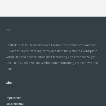
Info
Testfokus.de ist Teilnehmer des Partnerprogramms von Amazon
EU, das zur Bereitstellung eines Mediums für Websites konzipiert
wurde, mittels dessen durch die Platzierung von Werbeanzeigen
und Links zu Amazon.de Werbekostenerstattung verdient werden
kann.
Über
Impressum
Datenschutz