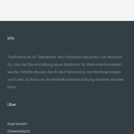
Info
Testfokus.de ist Teilnehmer des Partnerprogramms von Amazon
EU, das zur Bereitstellung eines Mediums für Websites konzipiert
wurde, mittels dessen durch die Platzierung von Werbeanzeigen
und Links zu Amazon.de Werbekostenerstattung verdient werden
kann.
Über
Impressum
Datenschutz