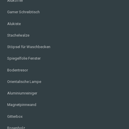
Alukoffer
Gamer Schreibtisch
Alukiste
Stachelwalze
Stöpsel für Waschbecken
Spiegelfolie Fenster
Bodentresor
Orientalische Lampe
Aluminiumreiniger
Magnetpinnwand
Gitterbox
Rosenholz