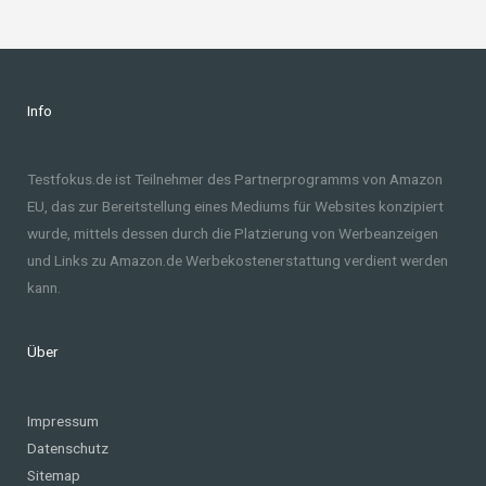
Info
Testfokus.de ist Teilnehmer des Partnerprogramms von Amazon
EU, das zur Bereitstellung eines Mediums für Websites konzipiert
wurde, mittels dessen durch die Platzierung von Werbeanzeigen
und Links zu Amazon.de Werbekostenerstattung verdient werden
kann.
Über
Impressum
Datenschutz
Sitemap